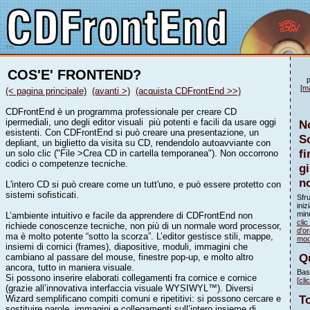
COS'E' FRONTEND?
[
m
(< pagina principale)
(avanti >)
(acquista CDFrontEnd >>)
CDFrontEnd è un programma professionale per creare CD
ipermediali, uno degli editor visuali più potenti e facili da usare oggi
N
esistenti. Con CDFrontEnd si può creare una presentazione, un
S
depliant, un biglietto da visita su CD, rendendolo autoavviante con
fi
un solo clic ("File >Crea CD in cartella temporanea"). Non occorrono
codici o competenze tecniche.
g
n
L'intero CD si può creare come un tutt'uno, e può essere protetto con
sistemi sofisticati.
Sfru
iniz
minu
L’ambiente intuitivo e facile da apprendere di CDFrontEnd non
clic
richiede conoscenze tecniche, non più di un normale word processor,
d'or
ma è molto potente “sotto la scorza”. L’editor gestisce stili, mappe,
mod
insiemi di cornici (frames), diapositive, moduli, immagini che
Q
cambiano al passare del mouse, finestre pop-up, e molto altro
ancora, tutto in maniera visuale.
Bast
Si possono inserire elaborati collegamenti fra cornice e cornice
[cli
(grazie all’innovativa interfaccia visuale WYSIWYL™). Diversi
To
Wizard semplificano compiti comuni e ripetitivi: si possono cercare e
sostituire parole, immagini e collegamenti sull’intero insieme di