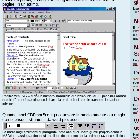
g
pagine, in un attimo.
Esa
10 
M
Il m
com
è sc
man
M
S
Legg
qui]
D
Sc
reg
Sc
CDF
L’editor WYSIWYG ti dà un numero incredibile di funzioni visuali. E’ possibile creare
D
cornici (frames) trascinando le barre laterali, ed editare direttamente le pagine
interne!
Dom
alle
qui]
Quando lanci CDFrontEnd ti puoi trovare immediatamente a tuo agio
con i consueti strumenti da word processor:
W
ut
La barra degli strumenti di paragrafo: nota che puoi usare gli stili proprio come in
Parl
MS Word, assicurandoti così che il tuo documento abbia un’impostazione stilistica
sca