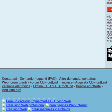
man
clic
con 
dell
con 
valu
grat
CDF
Ques
cre
Contattaci
-
Domande frequenti (FAQ)
- Altre domande:
contattaci
Web forum utenti
-
Forum CDFrontEnd in inglese
-
Acquista CDFrontEnd
versione elettronica
-
Ordina il CD di CDFrontEnd
-
Bundle ed offerte
-
Acquista ora!