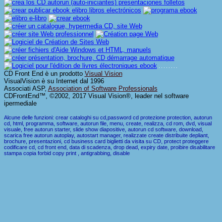
CD Front End è un prodotto
Visual Vision
VisualVision è su Internet dal 1996
Associati ASP,
Association of Software Professionals
CDFrontEnd™, ©2002, 2017 Visual Vision®, leader nel software
ipermediale
Alcune delle funzioni: crear cataloghi su cd,password cd protezione protection, autorun
cd, html, programma, software, autorun file, menu, create, realizza, cd rom, dvd, visual
visuale, free autorun starter, slide show diapositive, autorun cd software, download,
scarica free autorun autoplay, autostart manager, realizzate create distribuite depliant,
brochure, presentazioni, cd business card biglietti da visita su CD, protect proteggere
codificare cd, cd front end, data di scadenza, drop dead, expiry date, proibire disabilitare
stampa copia forbid copy print , antigrabbing, disable