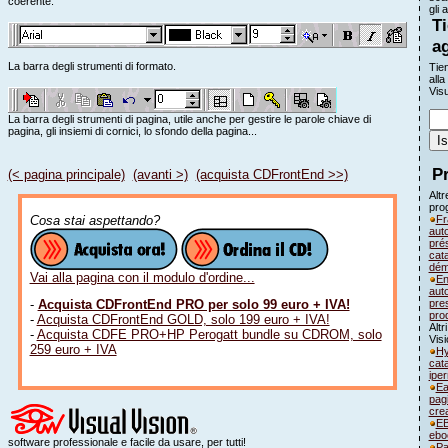
coerente.
gli a
Ti
a
La barra degli strumenti di formato.
Tien
alla
Visu
La barra degli strumenti di pagina, utile anche per gestire le parole chiave di
pagina, gli insiemi di cornici, lo sfondo della pagina...
P
(< pagina principale)
(avanti >)
(acquista CDFrontEnd >>)
Altr
pro
Fr
Cosa stai aspettando?
aut
prés
cat
dém
Vai alla pagina con il modulo d'ordine...
En
aut
pre
-
Acquista CDFrontEnd PRO per solo 99 euro + IVA!
pro
-
Acquista CDFrontEnd GOLD, solo 199 euro + IVA!
Altr
-
Acquista CDFE PRO+HP Perogatt bundle su CDROM, solo
Vis
259 euro + IVA
Hy
cat
ipe
Ea
pagi
crea
EB
ebo
software professionale e facile da usare, per tutti!
Pa