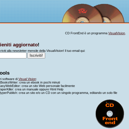
CD FrontEnd è un programma
VisualVision
.
ieniti aggiornato
!
riviti alla newsletter mensile della VisualVision! Il tuo email qui:
ools
tri software di
Visual Vision
:
BooksWriter: crea un ebook in pochi minuti
asyWebEditor: crea un sito Web personale facilmente
aperKiller: crea un manuale oppure Html Help
yperPublish: crea un sito e/o un CD con un singolo programma, editando un solo file