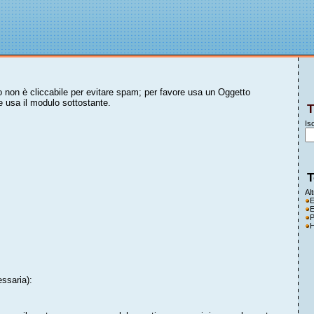
sto non è cliccabile per evitare spam; per favore usa un Oggetto
ure usa il modulo sottostante.
T
Isc
T
Al
E
E
P
H
essaria):