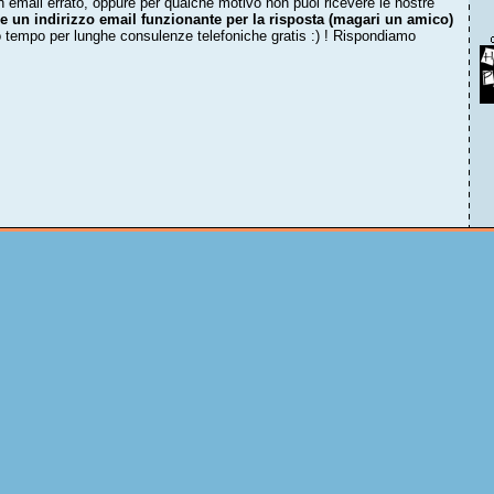
un email errato, oppure per qualche motivo non puoi ricevere le nostre
avere un indirizzo email funzionante per la risposta (magari un amico)
 tempo per lunghe consulenze telefoniche gratis :) ! Rispondiamo