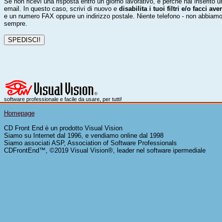
Se non ricevi una risposta entro un giorno lavorativo, è perché hai inserito 
email. In questo caso, scrivi di nuovo e
disabilita i tuoi filtri e/o facci 
e un numero FAX oppure un indirizzo postale. Niente telefono - non abbiamo
sempre.
software professionale e facile da usare, per tutti!
Homepage
CD Front End è un prodotto Visual Vision
Siamo su Internet dal 1996, e vendiamo online dal 1998
Siamo associati ASP, Association of Software Professionals
CDFrontEnd™, ©2019 Visual Vision®, leader nel software ipermediale